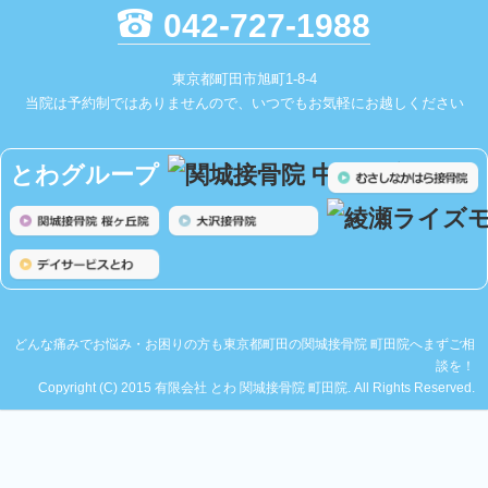
042-727-1988
東京都町田市旭町1-8-4
当院は予約制ではありませんので、いつでもお気軽にお越しください
とわグループ
どんな痛みでお悩み・お困りの方も東京都町田の関城接骨院 町田院へまずご相
談を！
Copyright (C) 2015 有限会社 とわ 関城接骨院 町田院. All Rights Reserved.