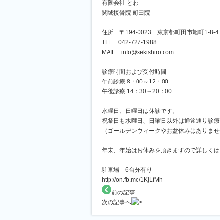
有限会社 とわ
関城接骨院 町田院
住所 〒194-0023 東京都町田市旭町1-8-4
TEL 042-727-1988
MAIL info@sekishiro.com
診療時間および受付時間
午前診療 8：00～12：00
午後診療 14：30～20：00
水曜日、日曜日は休診です。
祝祭日も水曜日、日曜日以外は通常通り診療
（ゴールデンウィークやお盆休みはありませ
年末、年始はお休みを頂きますので詳しくは
駐車場 6台分有り
http://on.fb.me/1KjLfMh
前の記事
次の記事へ