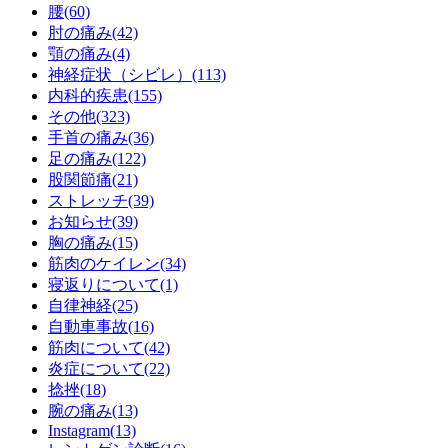
腰(60)
肘の痛み(42)
顎の痛み(4)
神経症状（シビレ）(113)
内科的疾患(155)
その他(323)
手首の痛み(36)
足の痛み(122)
股関節痛(21)
ストレッチ(39)
お知らせ(39)
胸の痛み(15)
筋肉のケイレン(34)
寝返りについて(1)
自律神経(25)
自動車事故(16)
筋肉について(42)
炎症について(22)
捻挫(18)
腕の痛み(13)
Instagram(13)