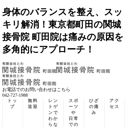
身体のバランスを整え、スッ
キリ解消！東京都町田の関城
接骨院 町田院は痛みの原因を
多角的にアプローチ！
お電話でのお問い合わせはこちら
042-727-1988
トッ
無料
レン
スポ
ひざ
アク
プ
送迎
トゲ
ーツ
の痛
セス
ンで
や
み
わか
日常
らな
での