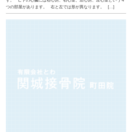
す。 ヒトの心臓には右心房、右心室、左心房、左心室という４
つの部屋があります。 右と左では形が異なります。 […]