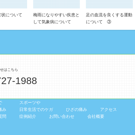
症状について
梅雨になりやすい疾患と
足の血流を良くする運動
して気象病について
について ③
727-1988
で
スポーツや
痛み
日常生活でのケガ
ひざの痛み
アクセス
質問
症例紹介
お問い合わせ
会社概要