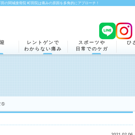
田の関城接骨院 町田院は痛みの原因を多角的にアプローチ！
迎
レントゲンで
スポーツや
ひ
わからない痛み
日常でのケガ
て⑤
2021.02.06