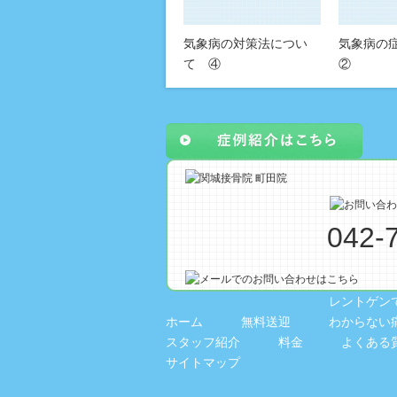
気象病の対策法につい
気象病の
て ④
②
042-
レントゲン
ホーム
無料送迎
わからない
スタッフ紹介
料金
よくある
サイトマップ