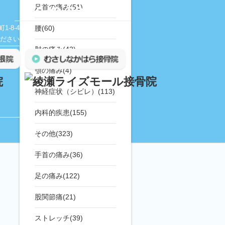
足首の痛み(51)
042-727-1988
-8-4
腰(60)
ださい
肘の痛み(42)
顎の痛み(4)
神経症状（シビレ）(113)
内科的疾患(155)
その他(323)
手首の痛み(36)
足の痛み(122)
股関節痛(21)
ストレッチ(39)