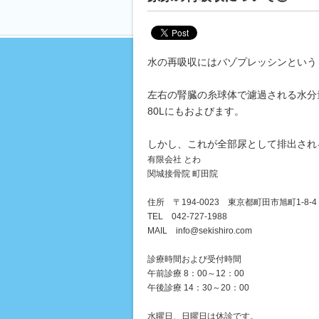
水の再吸収にはバゾプレッシンという
左右の腎臓の糸球体で濾過される水分量
80Lにもおよびます。
しかし、これが全部尿として排出され
有限会社 とわ
関城接骨院 町田院
住所 〒194-0023 東京都町田市旭町1-8-4
TEL 042-727-1988
MAIL info@sekishiro.com
診療時間および受付時間
午前診療 8：00～12：00
午後診療 14：30～20：00
水曜日、日曜日は休診です。