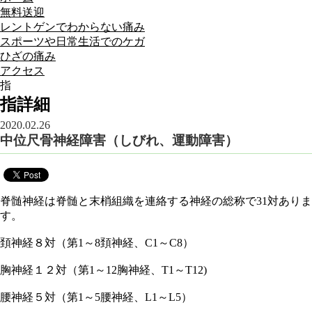
無料送迎
レントゲンでわからない痛み
スポーツや日常生活でのケガ
ひざの痛み
アクセス
指
指詳細
2020.02.26
中位尺骨神経障害（しびれ、運動障害）
脊髄神経は脊髄と末梢組織を連絡する神経の総称で31対ありま
す。
頚神経８対（第1～8頚神経、C1～C8）
胸神経１２対（第1～12胸神経、T1～T12)
腰神経５対（第1～5腰神経、L1～L5）