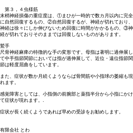
第３，４虫様筋
末梢神経損傷の重症度は、①まひが一時的で数カ月以内に完全
に自然回復するもの、②自然回復するが、神経が切れており、
神経は徐々にしか伸びないため回復に時間がかかるもの、③神
経が切れておりそのままでは回復しないものがあります。
鷲手
尺骨神経麻痺の特徴的な手の変形です。母指は著明に過伸展し
て中手指節関節においては指が過伸展して、近位・遠位指節関
節は軽度屈曲をしています。
また、症状が数か月続くようならば骨間筋や小指球の萎縮も現
れます。
感覚障害としては、小指側の前腕部と薬指半分から小指にかけ
て症状が現れます。.
症状が長く続くようであれば早めの受診をお勧めします。
有限会社 とわ