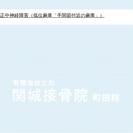
正中神経障害（低位麻痺「手関節付近の麻痺」）