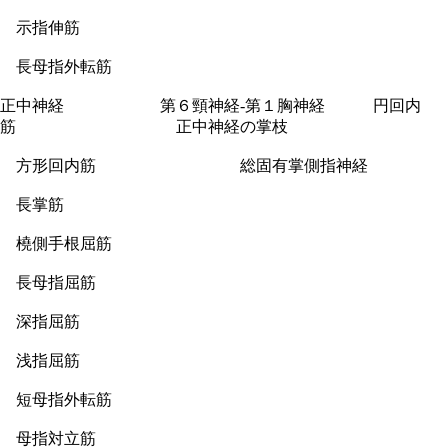
示指伸筋
長母指外転筋
正中神経 第６頸神経-第１胸神経 円回内
筋 正中神経の掌枝
方形回内筋 総固有掌側指神経
長掌筋
橈側手根屈筋
長母指屈筋
深指屈筋
浅指屈筋
短母指外転筋
母指対立筋