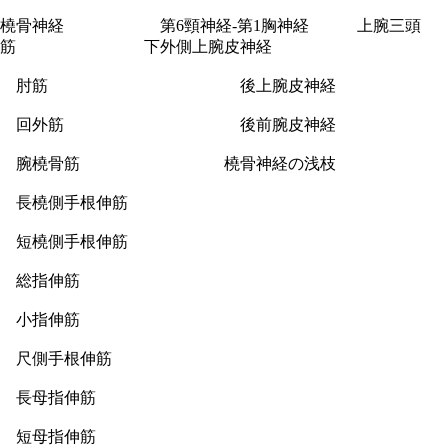
橈骨神経 第6頸神経-第1胸神経 上腕三頭
筋 下外側上腕皮神経
肘筋 後上腕皮神経
回外筋 後前腕皮神経
腕橈骨筋 橈骨神経の浅枝
長橈側手根伸筋
短橈側手根伸筋
総指伸筋
小指伸筋
尺側手根伸筋
長母指伸筋
短母指伸筋