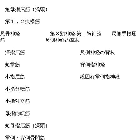
短母指屈筋（浅頭）
第１，２虫様筋
尺骨神経 第８頸神経-第Ⅰ胸神経 尺側手根屈
筋 尺側神経の掌枝
深指屈筋 尺側神経の背枝
短掌筋 背側指神経
小指屈筋 総固有掌側指神経
小指外転筋
小指対立筋
母指内転筋
短母指屈筋（深頭）
掌側・背側骨間筋