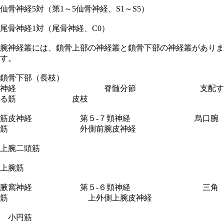
仙骨神経5対（第1～5仙骨神経、S1～S5）
尾骨神経1対（尾骨神経、C0）
腕神経叢には、鎖骨上部の神経叢と鎖骨下部の神経叢がありま
す。
鎖骨下部（長枝）
神経 脊髄分節 支配す
る筋 皮枝
筋皮神経 第５-７頸神経 烏口腕
筋 外側前腕皮神経
上腕二頭筋
上腕筋
腋窩神経 第５-６頸神経 三角
筋 上外側上腕皮神経
小円筋