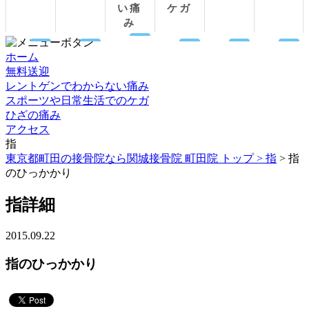
い痛
ケガ
み
ホーム
無料送迎
レントゲンでわからない痛み
スポーツや日常生活でのケガ
ひざの痛み
アクセス
指
東京都町田の接骨院なら関城接骨院 町田院 トップ >
指
> 指
のひっかかり
指詳細
2015.09.22
指のひっかかり