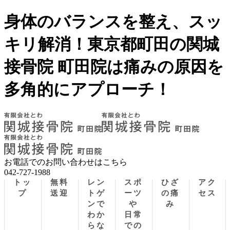
身体のバランスを整え、スッ
キリ解消！東京都町田の関城
接骨院 町田院は痛みの原因を
多角的にアプローチ！
お電話でのお問い合わせはこちら
042-727-1988
トッ
無料
レン
スポ
ひざ
アク
プ
送迎
トゲ
ーツ
の痛
セス
ンで
や
み
わか
日常
らな
での