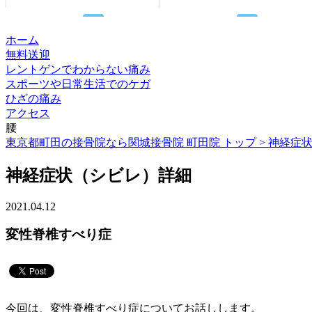
ホーム
無料送迎
レントゲンでわからない痛み
スポーツや日常生活でのケガ
ひざの痛み
アクセス
腰
東京都町田の接骨院なら関城接骨院 町田院 トップ >
神経症
神経症状（シビレ）詳細
2021.04.12
変性脊椎すべり症
今回は、変性脊椎すべり症についてお話しします。