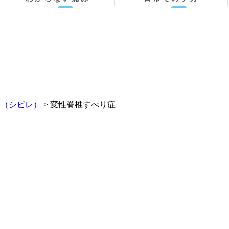
状（シビレ）
> 変性脊椎すべり症