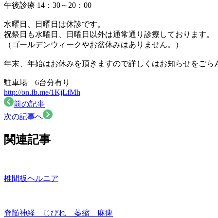
午後診療 14：30～20：00
水曜日、日曜日は休診です。
祝祭日も水曜日、日曜日以外は通常通り診療しております。
（ゴールデンウィークやお盆休みはありません。）
年末、年始はお休みを頂きますので詳しくはお知らせをごら
駐車場 6台分有り
http://on.fb.me/1KjLfMh
前の記事
次の記事へ
関連記事
椎間板ヘルニア
脊髄神経 じびれ 萎縮 麻痺