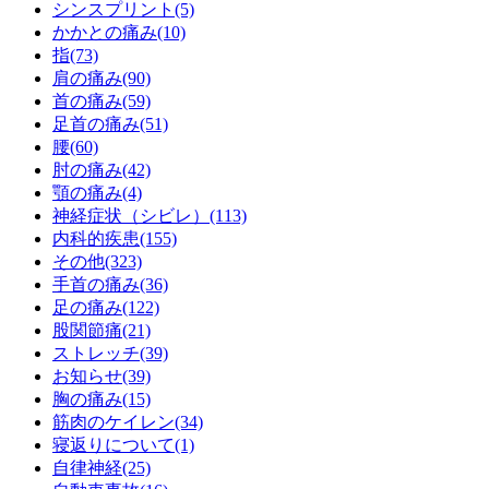
シンスプリント(5)
かかとの痛み(10)
指(73)
肩の痛み(90)
首の痛み(59)
足首の痛み(51)
腰(60)
肘の痛み(42)
顎の痛み(4)
神経症状（シビレ）(113)
内科的疾患(155)
その他(323)
手首の痛み(36)
足の痛み(122)
股関節痛(21)
ストレッチ(39)
お知らせ(39)
胸の痛み(15)
筋肉のケイレン(34)
寝返りについて(1)
自律神経(25)