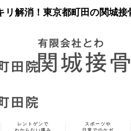
キリ解消！東京都町田の関城接
レントゲンで
スポーツや
わからない痛み
日常でのケガ