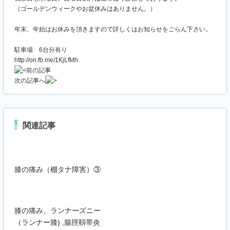
（ゴールデンウィークやお盆休みはありません。）
年末、年始はお休みを頂きますので詳しくはお知らせをごらん下さい。
駐車場 6台分有り
http://on.fb.me/1KjLfMh
前の記事
次の記事へ
関連記事
膝の痛み（棚タナ障害）③
膝の痛み、ランナーズニー
（ランナー膝) ,腸脛靱帯炎