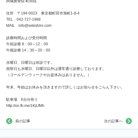
関城接骨院 町田院
住所 〒194-0023 東京都町田市旭町1-8-4
TEL 042-727-1988
MAIL info@sekishiro.com
診療時間および受付時間
午前診療 8：00～12：00
午後診療 14：30～20：00
水曜日、日曜日は休診です。
祝祭日も水曜日、日曜日以外は通常通り診療しております。
（ゴールデンウィークやお盆休みはありません。）
年末、年始はお休みを頂きますので詳しくはお知らせをごらん下さい。
駐車場 6台分有り
http://on.fb.me/1KjLfMh
前の記事
次の記事へ