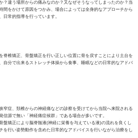
か？違う場所からの痛みなのか？又なぜそうなってしまったのか？当
時間をかけて原因をつかみ、場合によっては全身的なアプローチから
、日常的指導を行っています。
を脊椎矯正、骨盤矯正を行い正しい位置に骨を戻すことにより土台を
、自分で出来るストレッチ体操から食事、睡眠などの日常的なアドバ
狭窄症、頚椎からの神経痛などの診察を受けてから当院へ来院される
発信源で無い「神経痛症候群」である場合が多いです。
骨盤矯正により脳脊髄液(神経に栄養を与えている液)の流れを良くし
チを行い姿勢動作を含めた日常的なアドバイスを行いながら治療をし