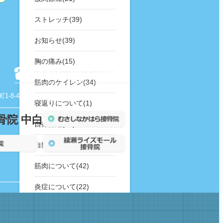
ストレッチ(39)
お知らせ(39)
胸の痛み(15)
042-727-1988
筋肉のケイレン(34)
-8-4
寝返りについて(1)
ださい
自律神経(25)
自動車事故(16)
筋肉について(42)
炎症について(22)
捻挫(18)