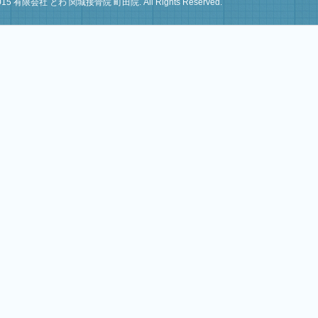
) 2015 有限会社 とわ 関城接骨院 町田院. All Rights Reserved.